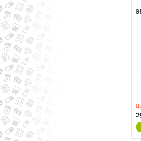
В
Ц
2