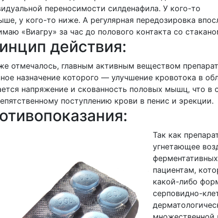
идуальной переносимости силденафила. У кого-то
ыше, у кого-то ниже. А регулярная передозировка впо
маю «Виагру» за час до полового контакта со стакан
инцип действия:
же отмечалось, главным активным веществом препарат
ное назначение которого — улучшение кровотока в обл
ется напряжение и скованность половых мышц, что в 
епятственному поступлению крови в пенис и эрекции.
отивопоказания:
Так как препара
угнетающее воз
ферментативных 
пациентам, кото
какой-либо фор
серповидно-кле
дерматологичес
множественной 