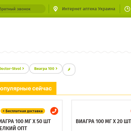
Интернет аптека Украина
братный звонок
Doctor-Stvol
Виагра 100
🌶
опулярные сейчас
+ Бесплатная доставка
ИАГРА 100 МГ X 50 ШТ
ВИАГРА 100 МГ X 20 Ш
ЕЛКИЙ ОПТ