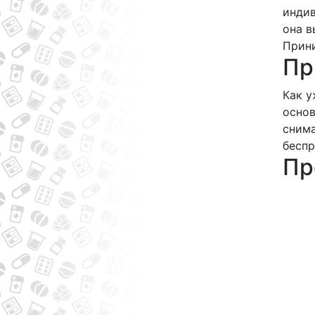
индив
она в
Прини
Пр
Как у
основ
снима
беспр
Пр