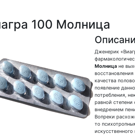
агра 100 Молница
Описани
Дженерик «Виаг
фармакологическ
Молница
не вых
восстановления
качества полово
появление данно
потребления, н
равной степени
внедрением пен
Вопреки расхож
то психотропны
искусственного 