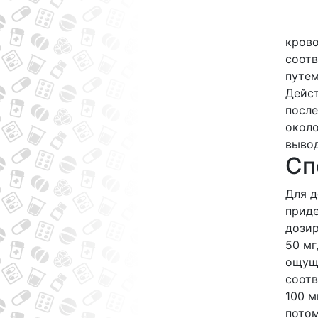
крово
соотв
путем
Дейст
после
около
вывод
Сп
Для д
приде
дозир
50 мг
ощуще
соотв
100 м
потом