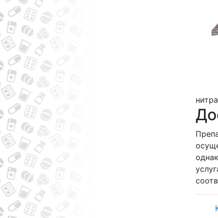
нитра
До
Препа
осуще
однак
услуг
соот