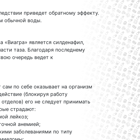
следствии приведет обратному эффекту.
ом обычной воды.
а «Виагра» является силденафил,
асти таза. Благодаря последнему
свою очередь ведет к
т сам по себе оказывает на организм
действие (блокируя работу
отделов) его не следует принимать
рые страдают:
мой лейкоз;
точной анемией;
кими заболеваниями по типу
миеломы;