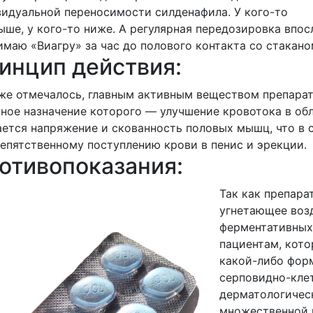
идуальной переносимости силденафила. У кого-то
ыше, у кого-то ниже. А регулярная передозировка впо
маю «Виагру» за час до полового контакта со стакан
инцип действия:
же отмечалось, главным активным веществом препарат
ное назначение которого — улучшение кровотока в обл
ется напряжение и скованность половых мышц, что в 
епятственному поступлению крови в пенис и эрекции.
отивопоказания:
Так как препара
угнетающее воз
ферментативных 
пациентам, кото
какой-либо фор
серповидно-кле
дерматологичес
множественной 