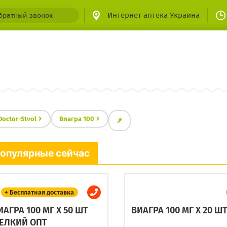
Интернет аптека Украина
братный звонок
Doctor-Stvol
Виагра 100
🌶
опулярные сейчас
+ Бесплатная доставка
ИАГРА 100 МГ X 50 ШТ
ВИАГРА 100 МГ X 20 Ш
ЕЛКИЙ ОПТ