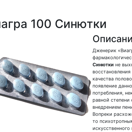
агра 100 Синютки
Описани
Дженерик «Виаг
фармакологическ
Синютки
не вых
восстановления
качества полово
появление данно
потребления, н
равной степени
внедрением пен
Вопреки расхож
то психотропны
искусственного 