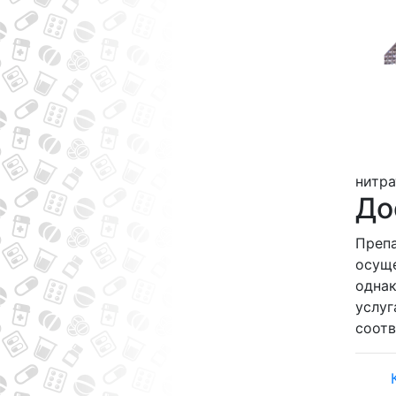
нитра
До
Препа
осуще
однак
услуг
соот