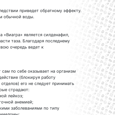
следствии приведет обратному эффекту.
ом обычной воды.
а «Виагра» является силденафил,
асти таза. Благодаря последнему
свою очередь ведет к
т сам по себе оказывает на организм
действие (блокируя работу
отделов) его не следует принимать
рые страдают:
мой лейкоз;
точной анемией;
кими заболеваниями по типу
миеломы;