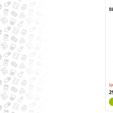
В
Ц
2