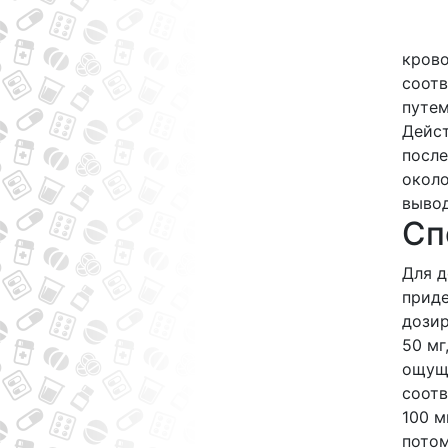
крово
соотв
путем
Дейст
после
около
вывод
Сп
Для д
приде
дозир
50 мг
ощуще
соотв
100 м
потом