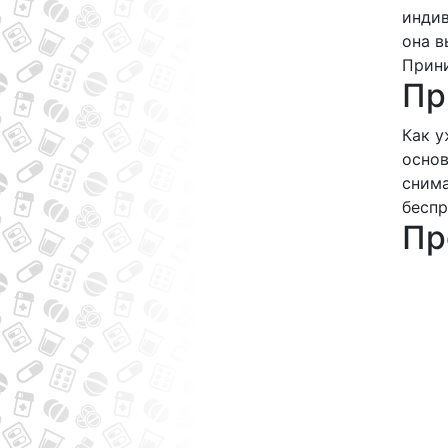
индив
она в
Прини
Пр
Как у
основ
снима
беспр
Пр