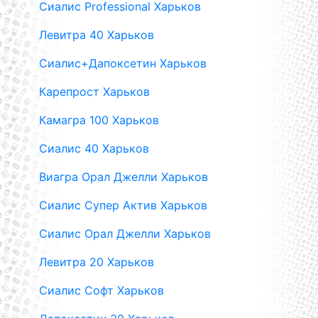
Сиалис Professional Харьков
Левитра 40 Харьков
Сиалис+Дапоксетин Харьков
Карепрост Харьков
Камагра 100 Харьков
Сиалис 40 Харьков
Виагра Орал Джелли Харьков
Сиалис Супер Актив Харьков
Сиалис Орал Джелли Харьков
Левитра 20 Харьков
Сиалис Софт Харьков