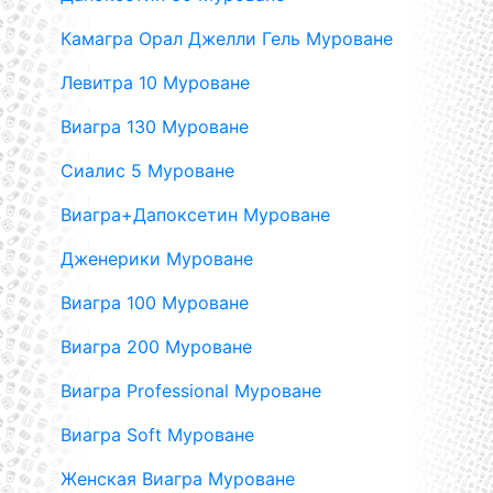
Камагра Орал Джелли Гель Муроване
Левитра 10 Муроване
Виагра 130 Муроване
Сиалис 5 Муроване
Виагра+Дапоксетин Муроване
Дженерики Муроване
Виагра 100 Муроване
Виагра 200 Муроване
Виагра Professional Муроване
Виагра Soft Муроване
Женская Виагра Муроване