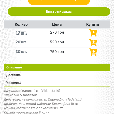
Быстрый заказ
Кол-во
Цена
Купить
10 шт.
270 грн
20 шт.
520 грн
30 шт.
750 грн
Описание
Доставка
Упаковка
Название
: Сиалис 10 мг (Vidalista 10)
Упаковка
: 5 таблеток
Действующие компоненты
:
Тадалафил (
Tadalafil)
Количество в одной таблетке Тадалафил
: 10 мг
Можно употреблять с алкоголем
: Нет
Страна производства
: Индия