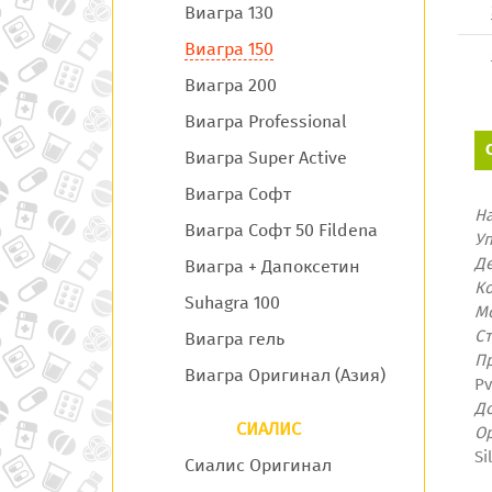
Виагра 130
Виагра 150
Виагра 200
Виагра Professional
Виагра Super Active
Виагра Софт
Н
Виагра Софт 50 Fildena
У
Д
Виагра + Дапоксетин
Ко
Suhagra 100
М
С
Виагра гель
П
Виагра Оригинал (Азия)
Pv
Д
СИАЛИС
О
Si
Сиалис Оригинал