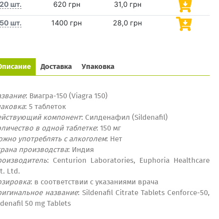
20 шт.
620 грн
31,0 грн
50 шт.
1400 грн
28,0 грн
Описание
Доставка
Упаковка
азвание
: Виагра-150 (Viagra 150)
паковка
: 5 таблеток
ействующий компонент
: Силденафил (Sildenafil)
личество в одной таблетке
: 150 мг
ожно употреблять с алкоголем
: Нет
трана производства
: Индия
роизводитель
: Centurion Laboratories, Euphoria Healthcare
t. Ltd.
озировка
:
в соответствии с указаниями
врача
ригинальное название
: Sildenafil Citrate Tablets Cenforce-50,
ldenafil 50 mg Tablets