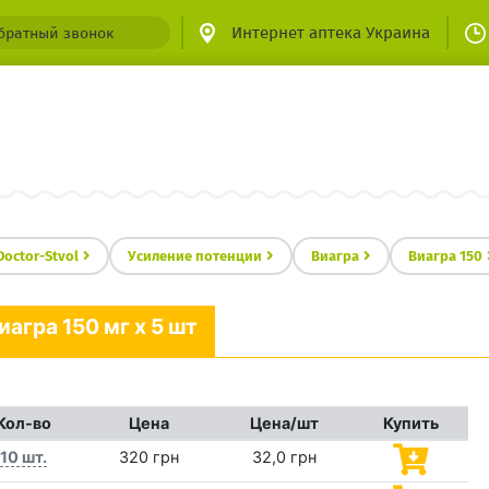
Интернет аптека Украина
братный звонок
Doctor-Stvol
Усиление потенции
Виагра
Виагра 150
иагра 150 мг x 5 шт
Кол-во
Цена
Цена/шт
Купить
10 шт.
320 грн
32,0 грн