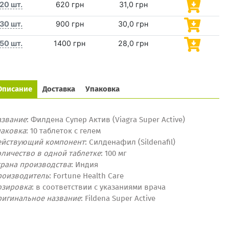
20 шт.
620 грн
31,0 грн
30 шт.
900 грн
30,0 грн
50 шт.
1400 грн
28,0 грн
Описание
Доставка
Упаковка
азвание
: Филдена Супер Актив (Viagra Super Active)
паковка
: 10 таблеток с гелем
ействующий компонент
: Силденафил (Sildenafil)
личество в одной таблетке
: 100 мг
трана производства
: Индия
роизводитель
: Fortune Health Care
озировка
:
в соответствии с указаниями
врача
ригинальное название
: Fildena Super Active