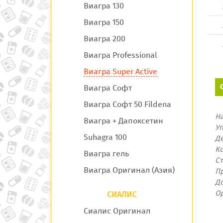
Виагра 130
Виагра 150
Виагра 200
Виагра Professional
Виагра Super Active
Виагра Софт
Виагра Софт 50 Fildena
Н
Виагра + Дапоксетин
У
Suhagra 100
Д
Ко
Виагра гель
С
Виагра Оригинал (Азия)
П
Д
О
СИАЛИС
Сиалис Оригинал