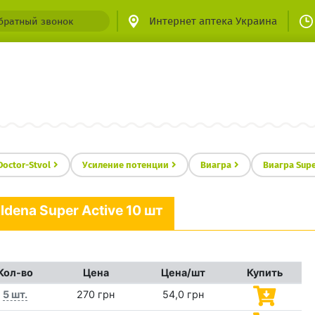
Интернет аптека Украина
братный звонок
Doctor-Stvol
Усиление потенции
Виагра
Виагра Supe
ildena Super Active 10 шт
Кол-во
Цена
Цена/шт
Купить
5 шт.
270 грн
54,0 грн