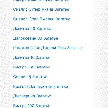
Сиалис Супер Актив Загатье
Сиалис Орал Джелли Загатье
Левитра 20 Загатье
Дапоксетин 30 Загатье
Камагра Орал Джелли Гель Загатье
Левитра 10 Загатье
Виагра 130 Загатье
Сиалис 5 Загатье
Виагра+Дапоксетин Загатье
Дженерики Загатье
Виагра 100 Загатье