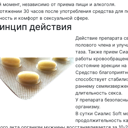
 момент, независимо от приема пищи и алкоголя.
отяжении 30 часов после употребления средства для 
ность и комфорт в сексуальной сфере.
инцип действия
Действие препарата с
полового члена и улу
таза. Также прием Си
работы кровообращени
состояние эрекции на 
Средство благоприятн
способствует стабили
раннему семяизвержен
длительность секса.
У препарата безопасны
организму.
В сутки Сиалис Soft м
продолжительность ка
ого акта организм мужчины восстанавливается за 10-2