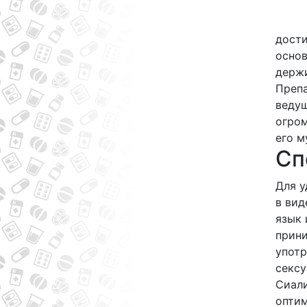
дости
основ
держи
Препа
ведущ
огро
его м
Сп
Для у
в вид
язык 
прини
употр
сексу
Сиали
оптим