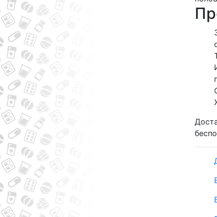
Пр
Доста
беспо