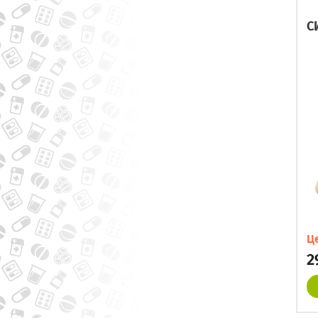
С
Ц
2