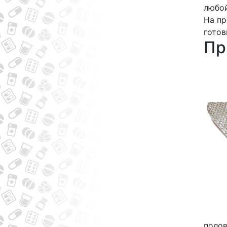
любой
На пр
готов
Пр
полов