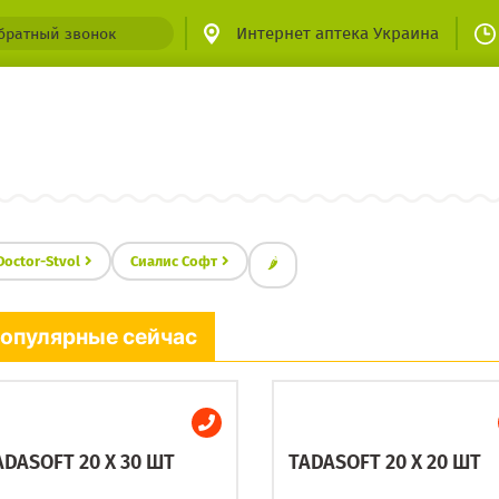
Интернет аптека Украина
братный звонок
Doctor-Stvol
Сиалис Софт
🌶
опулярные сейчас
ADASOFT 20 X 30 ШТ
TADASOFT 20 X 20 ШТ