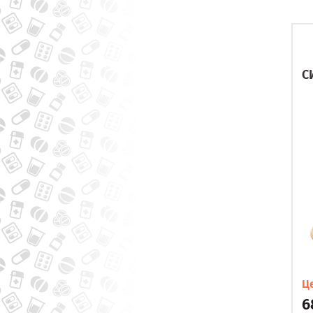
С
Ц
6