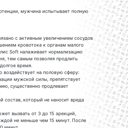
потенции, мужчина испытывает полную
вязано с активным увеличением сосудов
чшением кровотока к органам малого
алис Soft налаживает нормализацию
я, тем самым позволяя продлить
долгое время.
о воздействует на половую сферу:
зации мужской силы, препятствует
ию, существенно продлевает
й состав, который не наносит вреда
ожет вызвать от 3 до 15 эрекций,
ждой не меньше чем 15 минут. После
0 минут.