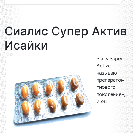
Сиалис Супер Актив
Исайки
Sialis Super
Active
называют
препаратом
«нового
поколения»,
и он