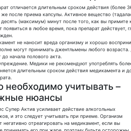
рат отличается длительным сроком действия (более 36
 же после приема капсулы. Активное вещество (тадал
 десять (максимум) минут после того, как вы примите 
 появиться в любое время, пока препарат действует, 
жден.
амент не наносит вреда организму и хорошо восприн
полне могут принимать джентльмены любого возраста. 
 до начала полового акта.
преждение. Медики не рекомендуют употреблять более
няется длительным сроком действия медикамента и 
рата.
о необходимо учитывать –
жные нюансы
с Супер Актив усиливает действие алкогольных
ков, и это следует учитывать при приеме. Организм
 негативно отреагировать на медикамент, если вы
е принимать его при жаре, поэтому будьте осторожны.