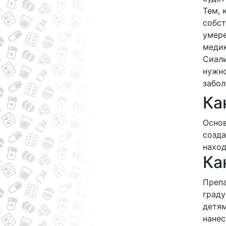
Тем, 
собст
умере
медик
Сиали
нужн
забол
Ка
Основ
созда
наход
Ка
Препа
граду
детям
нанес