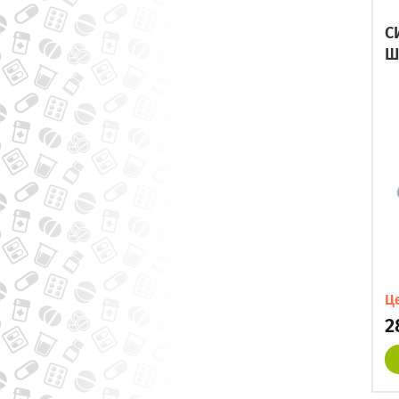
С
Ш
Ц
2