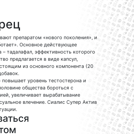
рец
зывают препаратом «нового поколения», и
ботает». Основное действующее
 – тадалафал, эффективность которого
тво предлагается в виде капсул,
остоящим из основного компонента (20
добавок.
 повышает уровень тестостерона и
половине общества бороться с
ией, увеличивает вырабатывание
суальное влечение. Сиалис Супер Актив
туации.
ваться
том