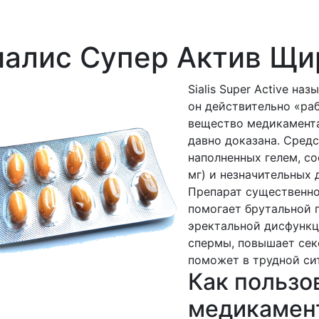
иалис Супер Актив Щи
Sialis Super Active на
он действительно «ра
вещество медикамента
давно доказана. Средс
наполненных гелем, с
мг) и незначительных 
Препарат существенно
помогает брутальной 
эректальной дисфункц
спермы, повышает сек
поможет в трудной си
Как пользо
медикамен