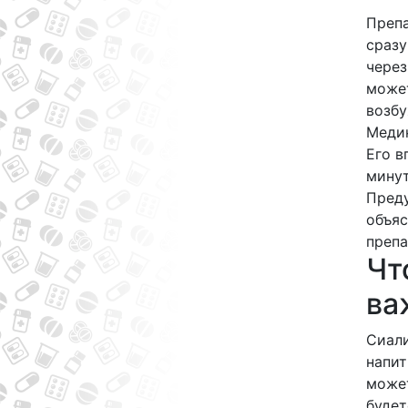
Препа
сразу
через
может
возбу
Медик
Его в
минут
Преду
объяс
препа
Чт
ва
Сиали
напит
может
будет