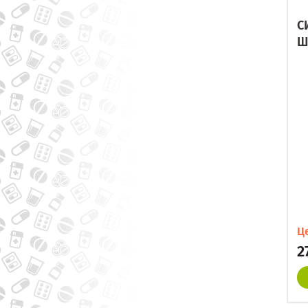
С
Ш
Ц
2