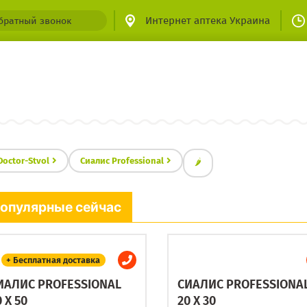
Интернет аптека Украина
братный звонок
Doctor-Stvol
Сиалис Professional
🌶
опулярные сейчас
+ Бесплатная доставка
ИАЛИС PROFESSIONAL
СИАЛИС PROFESSIONA
 X 50
20 X 30