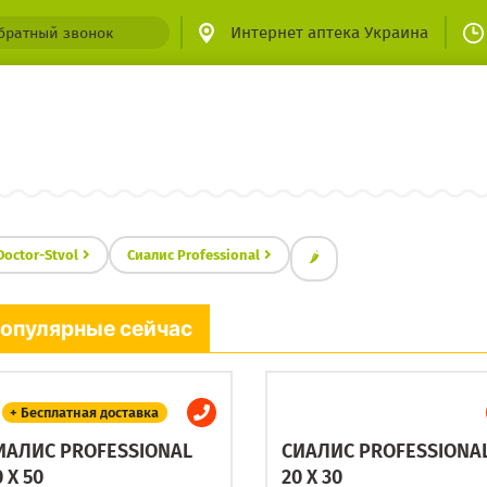
Интернет аптека Украина
братный звонок
Doctor-Stvol
Сиалис Professional
🌶
опулярные сейчас
+ Бесплатная доставка
ИАЛИС PROFESSIONAL
СИАЛИС PROFESSIONA
 X 50
20 X 30