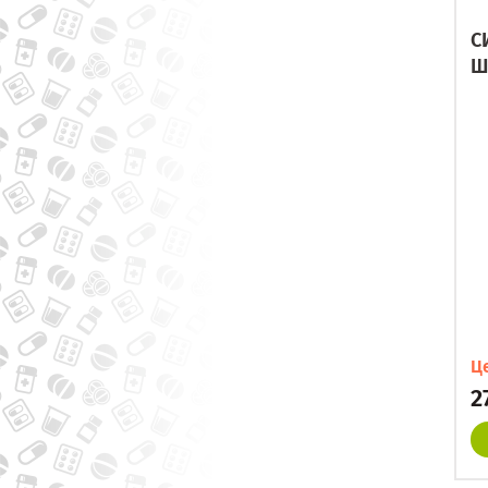
С
Ш
Ц
2