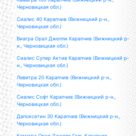
Черновицкая обл.)
Сиалис 40 Карапчив (Вижницкий р-н.,
Черновицкая обл.)
Виагра Орал Джелли Карапчив (Вижницкий р-
н., Черновицкая обл.)
Сиалис Супер Актив Карапчив (Вижницкий р-
н., Черновицкая обл.)
Левитра 20 Карапчив (Вижницкий р-н.,
Черновицкая обл.)
Сиалис Софт Карапчив (Вижницкий р-н.,
Черновицкая обл.)
Дапоксетин 30 Карапчив (Вижницкий р-н.,
Черновицкая обл.)
Камагра Орал Джелли Гель Карапчив