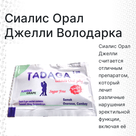
Сиалис Орал
Джелли Володарка
Сиалис Орал
Джелли
считается
отличным
препаратом,
который
лечит
различные
нарушения
эректильной
функции,
включая её