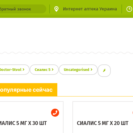
Интернет аптека Украина
братный звонок
Doctor-Stvol
Сиалис 5
Uncategorised
🌶
опулярные сейчас
ИАЛИС 5 МГ X 30 ШТ
СИАЛИС 5 МГ X 20 ШТ