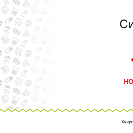
Си
Copyr