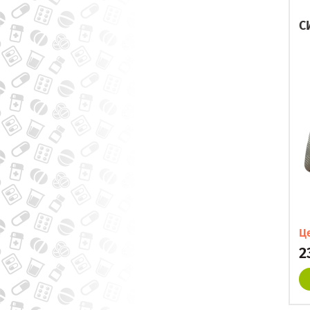
С
Ц
2