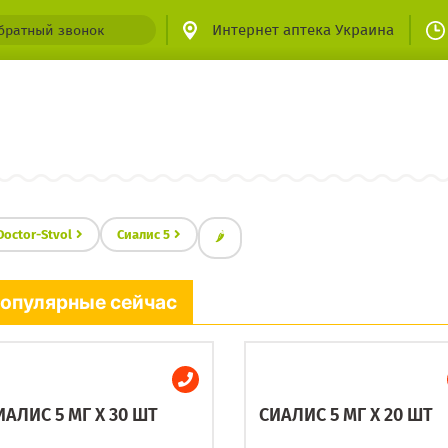
Интернет аптека Украина
братный звонок
Doctor-Stvol
Сиалис 5
🌶
опулярные сейчас
ИАЛИС 5 МГ X 30 ШТ
СИАЛИС 5 МГ X 20 ШТ