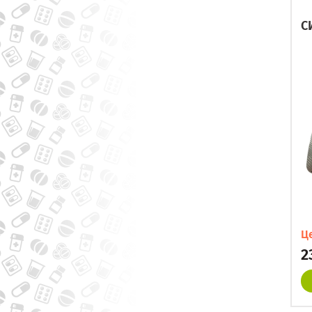
С
Ц
2