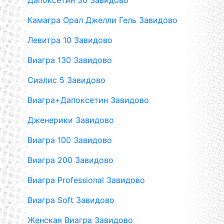
Дапоксетин 30 Завидово
Камагра Орал Джелли Гель Завидово
Левитра 10 Завидово
Виагра 130 Завидово
Сиалис 5 Завидово
Виагра+Дапоксетин Завидово
Дженерики Завидово
Виагра 100 Завидово
Виагра 200 Завидово
Виагра Professional Завидово
Виагра Soft Завидово
Женская Виагра Завидово