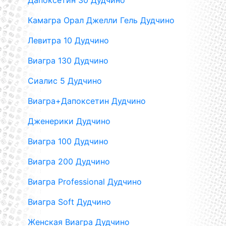
Дапоксетин 30 Дудчино
Камагра Орал Джелли Гель Дудчино
Левитра 10 Дудчино
Виагра 130 Дудчино
Сиалис 5 Дудчино
Виагра+Дапоксетин Дудчино
Дженерики Дудчино
Виагра 100 Дудчино
Виагра 200 Дудчино
Виагра Professional Дудчино
Виагра Soft Дудчино
Женская Виагра Дудчино