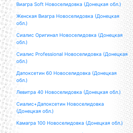
Виагра Soft Новоселидовка (Донецкая обл.)
Женская Виагра Новоселидовка (Донецкая
обл.)
Сиалис Оригинал Новоселидовка (Донецкая
обл.)
Сиалис Professional Новоселидовка (Донецкая
обл.)
Дапоксетин 60 Новоселидовка (Донецкая
обл.)
Левитра 40 Новоселидовка (Донецкая обл.)
Сиалис+Дапоксетин Новоселидовка
(Донецкая обл.)
Камагра 100 Новоселидовка (Донецкая обл.)