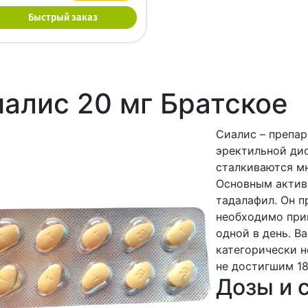
Быстрый заказ
алис 20 мг Братское
Сиалис – препар
эректильной ди
сталкиваются мн
Основным актив
тадалафил. Он п
необходимо прин
одной в день. В
категорически 
не достигшим 18
Дозы и 