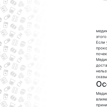
медик
этого
Если 
проко
почек
Медик
доста
нельз
сказы
Ос
Медик
влияе
прини