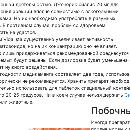
енной деятельностью. Дженерик сиалис 20 мг для
ения эрекции вполне совместимо с алкогольными
ками. Но их необходимо употреблять в разумных
. В противном случае, проблем со здоровьем
ать не удастся.
 Vidalista существенно увеличивает активность
атозоидов, но на их концентрацию оно не влияет.
 лишь придерживаться рекомендованной среднесуточно
емы» будут решены. Если дозировка будет уменьшена (
т нужного воздействия.
годности медикамента составляет два года, использо
орически не рекомендуется. Хранить препарат необход
ельно использовать для таблеток специальный контей
ло 20-25 градусов. Ни в коем случае нельзя держать
С
или животные.
Побочн
Иногда препара
прилив крови к 