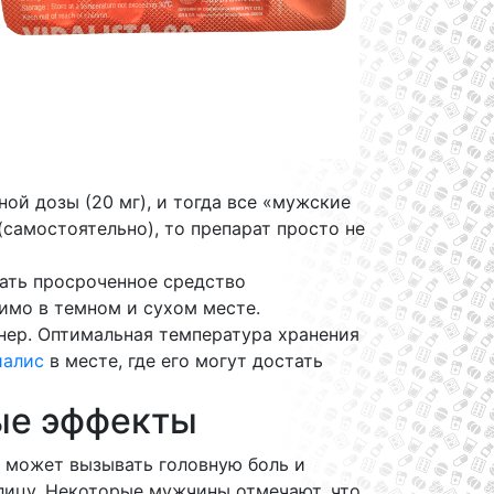
й дозы (20 мг), и тогда все «мужские
самостоятельно), то препарат просто не
вать просроченное средство
имо в темном и сухом месте.
нер. Оптимальная температура хранения
иалис
в месте, где его могут достать
ые эффекты
т может вызывать головную боль и
лицу. Некоторые мужчины отмечают, что