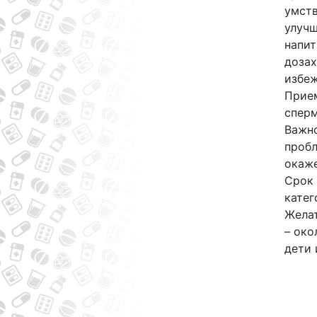
умств
улучш
напит
дозах
избеж
Прием
сперм
Важно
пробл
окаже
Срок 
катег
Желат
– око
дети 