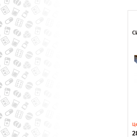
С
Ц
2