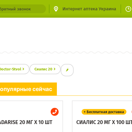
Интернет аптека Украина
братный звонок
Doctor-Stvol
Сиалис 20
🌶
опулярные сейчас
+ Бесплатная доставка
ADARISE 20 МГ X 10 ШТ
СИАЛИС 20 МГ X 100 Ш