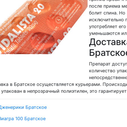
после приема ме
болит спина. Н
исключительно п
употребляет его
уменьшаются ил
Доставка
Братско
Препарат доступ
количество упа
непосредственно
вка в Братское осуществляется курьерами. Происходи
 упакован в непрозрачный полиэтилен, это гарантируе
Дженерики Братское
Виагра 100 Братское