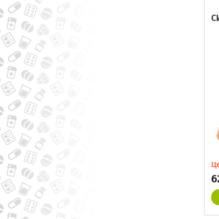
С
Ц
6