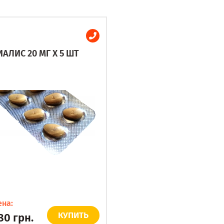
ИАЛИС 20 МГ X 5 ШТ
ена:
КУПИТЬ
80
грн.