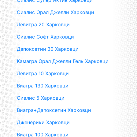
Сиалис Супер Актив Харковци
Сиалис Орал Джелли Харковци
Левитра 20 Харковци
Сиалис Софт Харковци
Дапоксетин 30 Харковци
Камагра Орал Джелли Гель Харковци
Левитра 10 Харковци
Виагра 130 Харковци
Сиалис 5 Харковци
Виагра+Дапоксетин Харковци
Дженерики Харковци
Виагра 100 Харковци